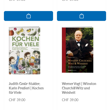
Preis
Preis
Judith Gmür-Stalder;
Werner Vogt | Winston
Karin Predieri | Kochen
Churchill Witz und
für Viele
Weisheit
Normaler
CHF 39.00
Normaler
CHF 39.00
Preis
Preis