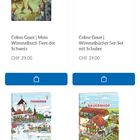
Celine Geser | Mein
Celine Geser |
Wimmelbuch Tiere der
Wimmelbücher 5er-Set
Schweiz
mit Schuber
Normaler
CHF 29.00
Normaler
CHF 29.00
Preis
Preis