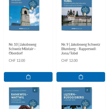
Nr. 10 | Jakobsweg
Nr. 9 | Jakobsweg Schweiz
Schweiz Müstair –
Blumberg – Rapperswil-
Oberdorf
Jona/Tobel
Normaler
CHF 12.00
Normaler
CHF 12.00
Preis
Preis