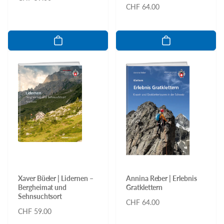
Normaler
CHF 64.00
Preis
Preis
Xaver Büeler | Lidernen –
Annina Reber | Erlebnis
Bergheimat und
Gratklettern
Sehnsuchtsort
Normaler
CHF 64.00
Normaler
CHF 59.00
Preis
Preis