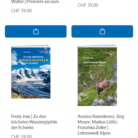
Walter | Premiers secours
Normaler
CHF 59.00
Normaler
CHF 39.00
Preis
Preis
Fredy Joss | Zu den
Annina Rosenkranz; Jürg
höchsten Wandergipfeln
Meyer; Markus Lüthi;
der Schweiz
Franziska Zoller |
Lebenswelt Alpen
Normaler
CHF 59.00