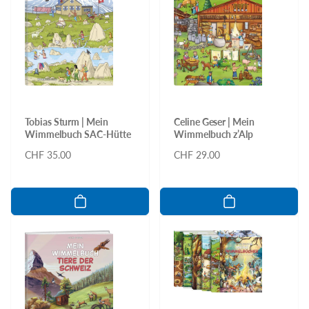
Tobias Sturm | Mein
Celine Geser | Mein
Wimmelbuch SAC-Hütte
Wimmelbuch z’Alp
Normaler
CHF 35.00
Normaler
CHF 29.00
Preis
Preis