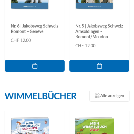
Nr. 6 | Jakobsweg Schweiz
Nr. 5 | Jakobsweg Schweiz
Romont – Genève
Amsoldingen –
Romont/Moudon
Normaler
CHF 12.00
Normaler
CHF 12.00
Preis
Preis
WIMMELBÜCHER
Alle anzeigen