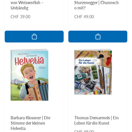
von Weissenfluh –
Sturzenegger | Chunnsch
Unbändig
o mit?
Normaler
CHF 39.00
Normaler
CHF 49.00
Preis
Preis
Barbara Klossner | Die
Thomas Demarmels | Ein
Stimme der kleinen
Leben für die Kunst
Helvetia
Normaler
CHF 49.00