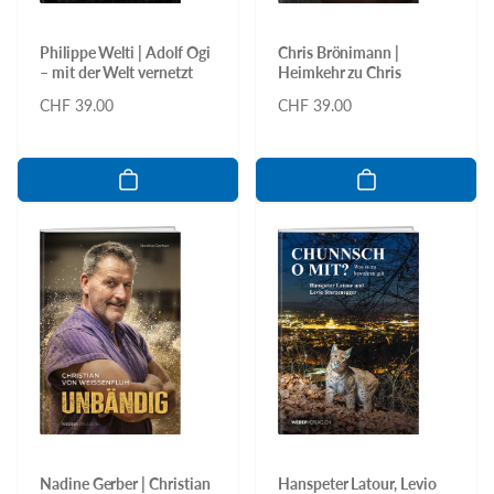
Philippe Welti | Adolf Ogi
Chris Brönimann |
– mit der Welt vernetzt
Heimkehr zu Chris
Normaler
CHF 39.00
Normaler
CHF 39.00
Preis
Preis
Nadine Gerber | Christian
Hanspeter Latour, Levio