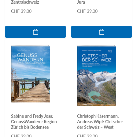
Zentralschweiz
Jura
Normaler
CHF 39.00
Normaler
CHF 39.00
Preis
Preis
Sabine und Fredy Joss:
Christoph Käsermann,
GenussWandern: Region
Andreas Wipf: Gletscher
Zürich bis Bodensee
der Schweiz – West
Normaler
CHF 39.00
Normaler
CHF 39.00