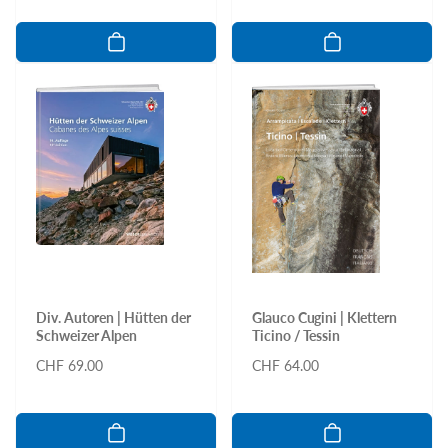
Div. Autoren | Hütten der
Glauco Cugini | Klettern
Schweizer Alpen
Ticino / Tessin
Normaler
CHF 69.00
Normaler
CHF 64.00
Preis
Preis