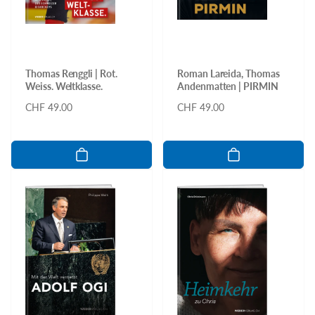
Thomas Renggli | Rot.
Roman Lareida, Thomas
Weiss. Weltklasse.
Andenmatten | PIRMIN
Normaler
CHF 49.00
Normaler
CHF 49.00
Preis
Preis