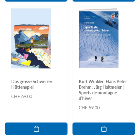
Das grosse Schweizer
Kurt Winkler; Hans Peter
Hüttenspiel
Brehm; Jürg Haltmeier |
Sports de montagne
Normaler
CHF 69.00
d’hiver
Preis
Normaler
CHF 59.00
Preis