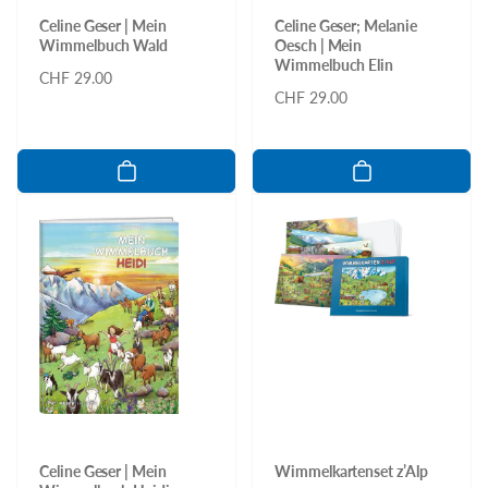
Celine Geser | Mein
Celine Geser; Melanie
Wimmelbuch Wald
Oesch | Mein
Wimmelbuch Elin
Normaler
CHF 29.00
Normaler
CHF 29.00
Preis
Preis
Celine Geser | Mein
Wimmelkartenset z’Alp