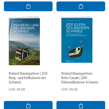
Roland Baumgartner | 250
Roland Baumgartner;
Berg- und Seilbahnen der
Reto Canale | 200
Schweiz
Kleinseilbahnen Schweiz
Normaler
CHF 49.00
Normaler
CHF 49.00
Preis
Preis