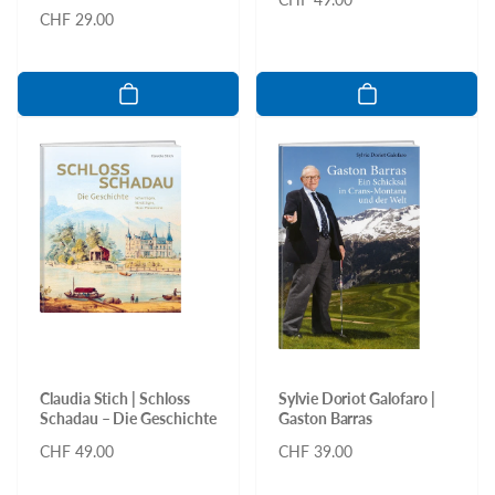
Normaler
CHF 29.00
Preis
Preis
Claudia Stich | Schloss
Sylvie Doriot Galofaro |
Schadau – Die Geschichte
Gaston Barras
Normaler
CHF 49.00
Normaler
CHF 39.00
Preis
Preis