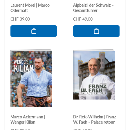
Laurent Morel | Marco
Alpbeizli der Schweiz –
Odermatt
Gesamtführer
Normaler
CHF 39.00
Normaler
CHF 49.00
Preis
Preis
Marco Ackermann |
Dr. Reto Wilhelm | Franz
Wenger Kilian
W. Faeh – Palace retour