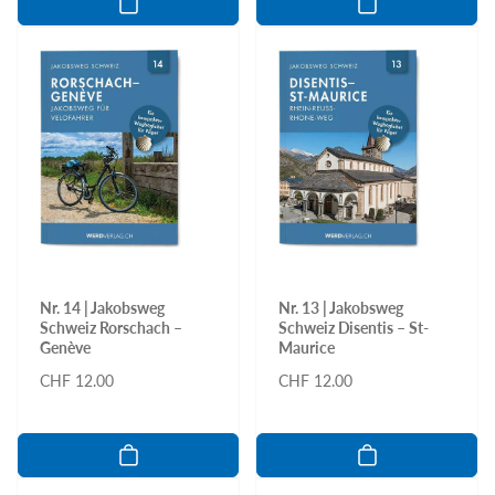
Nr. 14 | Jakobsweg
Nr. 13 | Jakobsweg
Schweiz Rorschach –
Schweiz Disentis – St-
Genève
Maurice
Normaler
CHF 12.00
Normaler
CHF 12.00
Preis
Preis