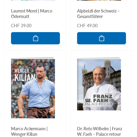
Laurent Morel | Marco
Alpbeizli der Schweiz –
Odermatt
Gesamtführer
Normaler
CHF 39.00
Normaler
CHF 49.00
Preis
Preis
Marco Ackermann |
Dr. Reto Wilhelm | Franz
Wenger Kilian
W. Faeh – Palace retour