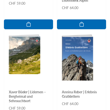
Lebenswelt Alpen
Normaler
CHF 59.00
Normaler
CHF 64.00
Preis
Preis
Xaver Büeler | Lidernen –
Annina Reber | Erlebnis
Bergheimat und
Gratklettern
Sehnsuchtsort
Normaler
CHF 64.00
Normaler
CHF 59.00
Preis