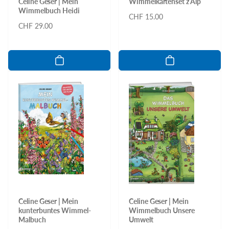
Celine Geser | Mein
Wimmelkartenset z’Alp
Wimmelbuch Heidi
Normaler
CHF 15.00
Normaler
CHF 29.00
Preis
Preis
Celine Geser | Mein
Celine Geser | Mein
kunterbuntes Wimmel-
Wimmelbuch Unsere
Malbuch
Umwelt