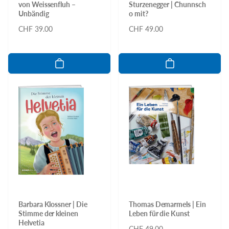
von Weissenfluh –
Sturzenegger | Chunnsch
Unbändig
o mit?
Normaler
CHF 39.00
Normaler
CHF 49.00
Preis
Preis
Barbara Klossner | Die
Thomas Demarmels | Ein
Stimme der kleinen
Leben für die Kunst
Helvetia
Normaler
CHF 49.00