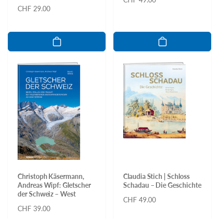
Normaler
CHF 29.00
Preis
Preis
Christoph Käsermann,
Claudia Stich | Schloss
Andreas Wipf: Gletscher
Schadau – Die Geschichte
der Schweiz – West
Normaler
CHF 49.00
Normaler
CHF 39.00
Preis