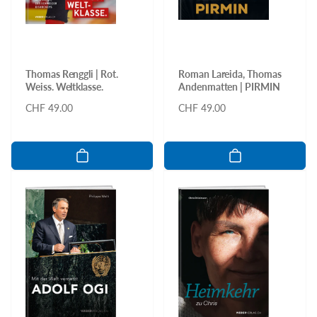
Thomas Renggli | Rot.
Roman Lareida, Thomas
Weiss. Weltklasse.
Andenmatten | PIRMIN
Normaler
CHF 49.00
Normaler
CHF 49.00
Preis
Preis