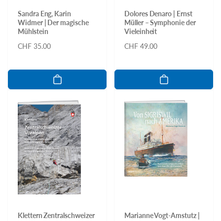
Sandra Eng, Karin
Dolores Denaro | Ernst
Widmer | Der magische
Müller – Symphonie der
Mühlstein
Vieleinheit
Normaler
CHF 35.00
Normaler
CHF 49.00
Preis
Preis
Klettern Zentralschweizer
Marianne Vogt-Amstutz |