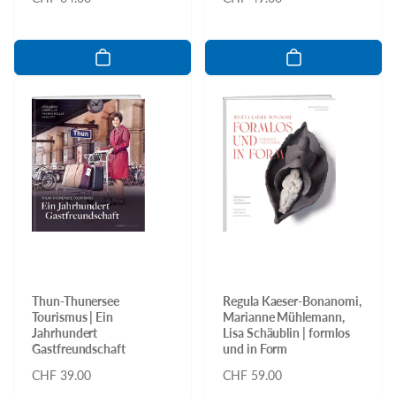
Preis
Preis
Thun-Thunersee
Regula Kaeser-Bonanomi,
Tourismus | Ein
Marianne Mühlemann,
Jahrhundert
Lisa Schäublin | formlos
Gastfreundschaft
und in Form
Normaler
CHF 39.00
Normaler
CHF 59.00
Preis
Preis