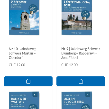
Nr. 10 | Jakobsweg
Nr. 9 | Jakobsweg Schweiz
Schweiz Müstair –
Blumberg – Rapperswil-
Oberdorf
Jona/Tobel
Normaler
CHF 12.00
Normaler
CHF 12.00
Preis
Preis