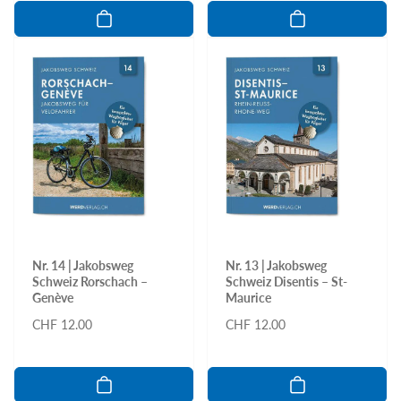
Nr. 14 | Jakobsweg
Nr. 13 | Jakobsweg
Schweiz Rorschach –
Schweiz Disentis – St-
Genève
Maurice
Normaler
CHF 12.00
Normaler
CHF 12.00
Preis
Preis