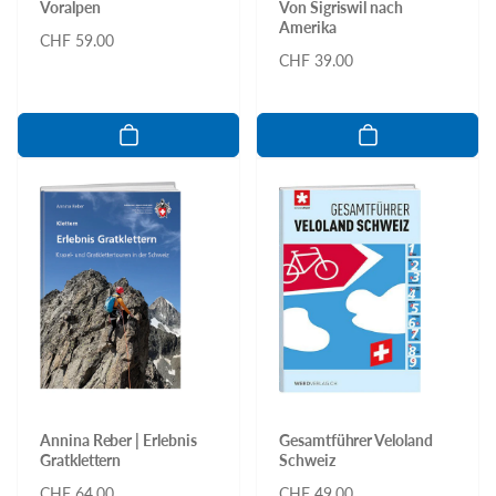
Voralpen
Von Sigriswil nach
Amerika
Normaler
CHF 59.00
Normaler
CHF 39.00
Preis
Preis
Annina Reber | Erlebnis
Gesamtführer Veloland
Gratklettern
Schweiz
Normaler
CHF 64.00
Normaler
CHF 49.00