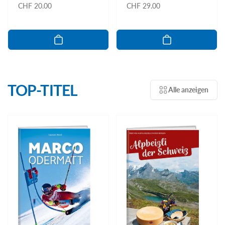
Normaler
CHF 20.00
Normaler
CHF 29.00
Preis
Preis
TOP-TITEL
Alle anzeigen