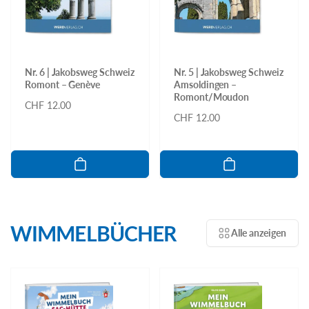
Nr. 6 | Jakobsweg Schweiz
Nr. 5 | Jakobsweg Schweiz
Romont – Genève
Amsoldingen –
Romont/Moudon
Normaler
CHF 12.00
Normaler
CHF 12.00
Preis
Preis
WIMMELBÜCHER
Alle anzeigen