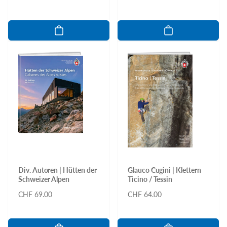
Preis
Div. Autoren | Hütten der
Glauco Cugini | Klettern
Schweizer Alpen
Ticino / Tessin
Normaler
CHF 69.00
Normaler
CHF 64.00
Preis
Preis