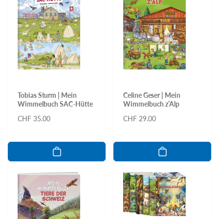
Tobias Sturm | Mein
Celine Geser | Mein
Wimmelbuch SAC-Hütte
Wimmelbuch z’Alp
Normaler
CHF 35.00
Normaler
CHF 29.00
Preis
Preis