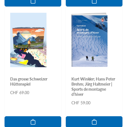
Das grosse Schweizer
Kurt Winkler; Hans Peter
Hüttenspiel
Brehm; Jürg Haltmeier |
Sports de montagne
Normaler
CHF 69.00
d’hiver
Preis
Normaler
CHF 59.00
Preis